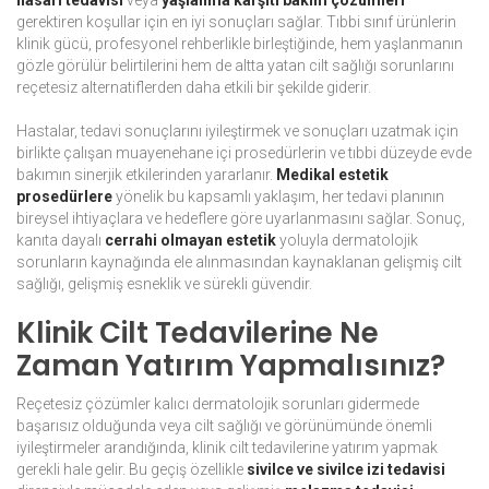
hasarı tedavisi
veya
yaşlanma karşıtı bakım çözümleri
gerektiren koşullar için en iyi sonuçları sağlar. Tıbbi sınıf ürünlerin
klinik gücü, profesyonel rehberlikle birleştiğinde, hem yaşlanmanın
gözle görülür belirtilerini hem de altta yatan cilt sağlığı sorunlarını
reçetesiz alternatiflerden daha etkili bir şekilde giderir.
Hastalar, tedavi sonuçlarını iyileştirmek ve sonuçları uzatmak için
birlikte çalışan muayenehane içi prosedürlerin ve tıbbi düzeyde evde
bakımın sinerjik etkilerinden yararlanır.
Medikal estetik
prosedürlere
yönelik bu kapsamlı yaklaşım, her tedavi planının
bireysel ihtiyaçlara ve hedeflere göre uyarlanmasını sağlar. Sonuç,
kanıta dayalı
cerrahi olmayan estetik
yoluyla dermatolojik
sorunların kaynağında ele alınmasından kaynaklanan gelişmiş cilt
sağlığı, gelişmiş esneklik ve sürekli güvendir.
Klinik Cilt Tedavilerine Ne
Zaman Yatırım Yapmalısınız?
Reçetesiz çözümler kalıcı dermatolojik sorunları gidermede
başarısız olduğunda veya cilt sağlığı ve görünümünde önemli
iyileştirmeler arandığında, klinik cilt tedavilerine yatırım yapmak
gerekli hale gelir. Bu geçiş özellikle
sivilce ve sivilce izi tedavisi