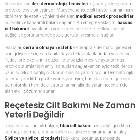
durumlar için
ileri dermatolojik tedavileri
kişiselleştirilmiş bakım
protokolleriyle birleştiriyor. Muayenehanede cilt hastalıklarının hem
tıbbi hem de estetik yönlerini ele alan
medikal estetik prosedürler
kullanılır ve kapsamlı bakım sağlanır. Bu entegre yaklaşım,
hassas
cilt bakımı
ihtiyaçlarının yönetilmesinde özellikle etkilidir ve cilt
sağlığı ve görünümünde gözle görülür iyileşmeler sağlar.
Hastalar,
cerrahi olmayan estetik
ve terapötik dermatolojideki en
son gelişmeleri içeren kanıta dayalı tedavi planlarından yararlanır.
Tedavi protokollerinin düzenli olarak izlenmesi ve ayarlanması,
kronik durumlar için en iyi sonuçları sağlarken önleyici tedbirler de
uzun süreli cilt sağlığının korunmasına yardımcı olur. Dermatolojik
bakıma yönelik bu profesyonel yaklaşım, hastalara hem görünür
semptomları hem de cilt sorunlarının altında yatan nedenleri ele
alan etkili çözümler sunar.
Reçetesiz Cilt Bakımı Ne Zaman
Yeterli Değildir
Reçetesiz satılan cilt bakımı,
tıbbi cilt bakımı
uzmanlığı gerektiren
karmaşık dermatolojik sorunları ele alırken sınırlamalarına ulaşır.
Sivilce ve sivilce izi tedavisi
gibi kalıcı sorunlar, perakende