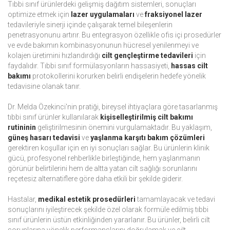
Tıbbi sınıf ürünlerdeki gelişmiş dağıtım sistemleri, sonuçları
optimize etmek için
lazer uygulamaları
ve
fraksiyonel lazer
tedavileriyle sinerji içinde çalışarak temel bileşenlerin
penetrasyonunu artırır. Bu entegrasyon özellikle ofis içi prosedürler
ve evde bakımın kombinasyonunun hücresel yenilenmeyi ve
kolajen üretimini hızlandırdığı
cilt gençleştirme tedavileri
için
faydalıdır. Tıbbi sınıf formülasyonların hassasiyeti,
hassas cilt
bakımı
protokollerini korurken belirli endişelerin hedefe yönelik
tedavisine olanak tanır.
Dr. Melda Özekinci'nin pratiği, bireysel ihtiyaçlara göre tasarlanmış
tıbbi sınıf ürünler kullanılarak
kişiselleştirilmiş cilt bakımı
rutininin
geliştirilmesinin önemini vurgulamaktadır. Bu yaklaşım,
güneş hasarı tedavisi
ve
yaşlanma karşıtı bakım çözümleri
gerektiren koşullar için en iyi sonuçları sağlar. Bu ürünlerin klinik
gücü, profesyonel rehberlikle birleştiğinde, hem yaşlanmanın
görünür belirtilerini hem de altta yatan cilt sağlığı sorunlarını
reçetesiz alternatiflere göre daha etkili bir şekilde giderir.
Hastalar,
medikal estetik prosedürleri
tamamlayacak ve tedavi
sonuçlarını iyileştirecek şekilde özel olarak formüle edilmiş tıbbi
sınıf ürünlerin üstün etkinliğinden yararlanır. Bu ürünler, belirli cilt