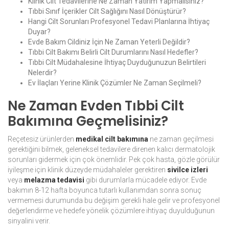
Klinik Cilt Tedavilerine Ne Zaman Yatırım Yapmalısınız?
Tıbbi Sınıf İçerikler Cilt Sağlığını Nasıl Dönüştürür?
Hangi Cilt Sorunları Profesyonel Tedavi Planlarına İhtiyaç
Duyar?
Evde Bakım Cildiniz İçin Ne Zaman Yeterli Değildir?
Tıbbi Cilt Bakımı Belirli Cilt Durumlarını Nasıl Hedefler?
Tıbbi Cilt Müdahalesine İhtiyaç Duyduğunuzun Belirtileri
Nelerdir?
Ev İlaçları Yerine Klinik Çözümler Ne Zaman Seçilmeli?
Ne Zaman Evden Tıbbi Cilt
Bakımına Geçmelisiniz?
Reçetesiz ürünlerden
medikal cilt bakımına
ne zaman geçilmesi
gerektiğini bilmek, geleneksel tedavilere direnen kalıcı dermatolojik
sorunları gidermek için çok önemlidir. Pek çok hasta, gözle görülür
iyileşme için klinik düzeyde müdahaleler gerektiren
sivilce izleri
veya
melazma tedavisi
gibi durumlarla mücadele ediyor. Evde
bakımın 8-12 hafta boyunca tutarlı kullanımdan sonra sonuç
vermemesi durumunda bu değişim gerekli hale gelir ve profesyonel
değerlendirme ve hedefe yönelik çözümlere ihtiyaç duyulduğunun
sinyalini verir.