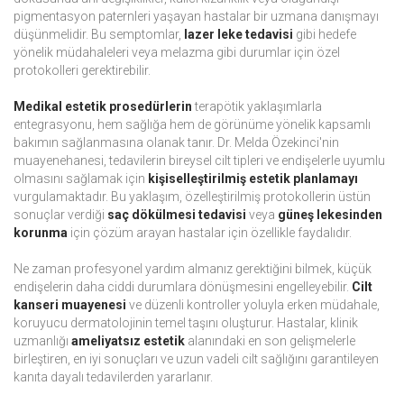
pigmentasyon paternleri yaşayan hastalar bir uzmana danışmayı
düşünmelidir. Bu semptomlar,
lazer leke tedavisi
gibi hedefe
yönelik müdahaleleri veya melazma gibi durumlar için özel
protokolleri gerektirebilir.
Medikal estetik prosedürlerin
terapötik yaklaşımlarla
entegrasyonu, hem sağlığa hem de görünüme yönelik kapsamlı
bakımın sağlanmasına olanak tanır. Dr. Melda Özekinci'nin
muayenehanesi, tedavilerin bireysel cilt tipleri ve endişelerle uyumlu
olmasını sağlamak için
kişiselleştirilmiş estetik planlamayı
vurgulamaktadır. Bu yaklaşım, özelleştirilmiş protokollerin üstün
sonuçlar verdiği
saç dökülmesi tedavisi
veya
güneş lekesinden
korunma
için çözüm arayan hastalar için özellikle faydalıdır.
Ne zaman profesyonel yardım almanız gerektiğini bilmek, küçük
endişelerin daha ciddi durumlara dönüşmesini engelleyebilir.
Cilt
kanseri muayenesi
ve düzenli kontroller yoluyla erken müdahale,
koruyucu dermatolojinin temel taşını oluşturur. Hastalar, klinik
uzmanlığı
ameliyatsız estetik
alanındaki en son gelişmelerle
birleştiren, en iyi sonuçları ve uzun vadeli cilt sağlığını garantileyen
kanıta dayalı tedavilerden yararlanır.