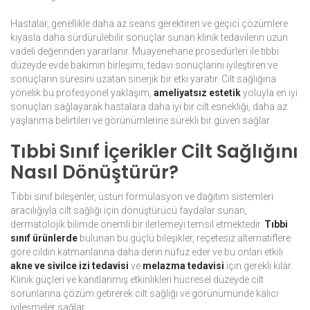
Hastalar, genellikle daha az seans gerektiren ve geçici çözümlere
kıyasla daha sürdürülebilir sonuçlar sunan klinik tedavilerin uzun
vadeli değerinden yararlanır. Muayenehane prosedürleri ile tıbbi
düzeyde evde bakımın birleşimi, tedavi sonuçlarını iyileştiren ve
sonuçların süresini uzatan sinerjik bir etki yaratır. Cilt sağlığına
yönelik bu profesyonel yaklaşım,
ameliyatsız estetik
yoluyla en iyi
sonuçları sağlayarak hastalara daha iyi bir cilt esnekliği, daha az
yaşlanma belirtileri ve görünümlerine sürekli bir güven sağlar.
Tıbbi Sınıf İçerikler Cilt Sağlığını
Nasıl Dönüştürür?
Tıbbi sınıf bileşenler, üstün formülasyon ve dağıtım sistemleri
aracılığıyla cilt sağlığı için dönüştürücü faydalar sunan,
dermatolojik bilimde önemli bir ilerlemeyi temsil etmektedir.
Tıbbi
sınıf ürünlerde
bulunan bu güçlü bileşikler, reçetesiz alternatiflere
göre cildin katmanlarına daha derin nüfuz eder ve bu onları etkili
akne ve sivilce izi tedavisi
ve
melazma tedavisi
için gerekli kılar.
Klinik güçleri ve kanıtlanmış etkinlikleri hücresel düzeyde cilt
sorunlarına çözüm getirerek cilt sağlığı ve görünümünde kalıcı
iyileşmeler sağlar.