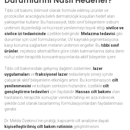
Durumlarını Nasıl Hedefler?
Tıbbi cilt bakımı, bilimsel olarak formüle edilmiş ürünler ve
protokoller aracılığıyla belirli dermatolojik koşulları hedef alan
yaklaşımlar kullanır. Bu hassasiyet, tıbbi sınıf bileşenlerin sebum
üretimini düzenlediği ve hücresel yenilenmeyi teşvik ettiği
sivilce ve
sivilce izi tedavisinde
özellikle belirgindir.
Melazma tedavisi
gibi
durumlar için özel formülasyonlar, UV kaynaklı pigmentasyona
karşı koruma sağlarken melanin üretimini engeller. Bu
tıbbi sınıf
ürünler
, reçetesiz alternatiflere göre cildin katmanlarına daha derin
nüfuz eden terapötik konsantrasyonlarda aktif bileşenler içerir.
Tıbbi cilt bakımındaki gelişmiş dağıtım sistemleri,
lazer
uygulamaları
ve
fraksiyonel lazer
tedavileriyle sinerji içinde
çalışarak aktif bileşenlerin etkinliğini artırır. Bu kombinasyon
cilt
yenilenmesini
ve kollajen sentezini hızlandırır, özellikle
cilt
gençleştirme tedavileri
için faydalıdır.
Hassas cilt bakımı
olan
hastaların, terapötik sonuçlar verirken tahrişi en aza indirecek
şekilde özel olarak tasarlanmış formülasyonlardan faydalanması
gerekir.
Dr. Melda Özekinci'nin pratiği, kapsamlı cilt analizine dayalı
kişiselleştirilmiş cilt bakım rutininin
geliştirilmesini