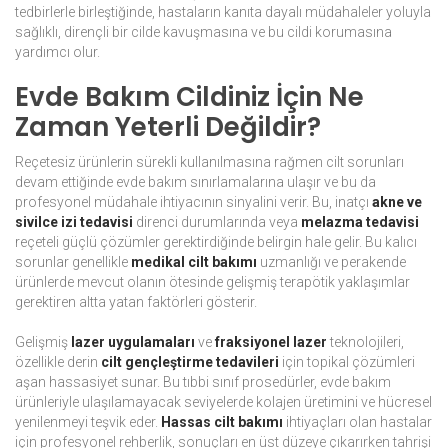
tedbirlerle birleştiğinde, hastaların kanıta dayalı müdahaleler yoluyla
sağlıklı, dirençli bir cilde kavuşmasına ve bu cildi korumasına
yardımcı olur.
Evde Bakım Cildiniz İçin Ne
Zaman Yeterli Değildir?
Reçetesiz ürünlerin sürekli kullanılmasına rağmen cilt sorunları
devam ettiğinde evde bakım sınırlamalarına ulaşır ve bu da
profesyonel müdahale ihtiyacının sinyalini verir. Bu, inatçı
akne ve
sivilce izi tedavisi
direnci durumlarında veya
melazma tedavisi
reçeteli güçlü çözümler gerektirdiğinde belirgin hale gelir. Bu kalıcı
sorunlar genellikle
medikal cilt bakımı
uzmanlığı ve perakende
ürünlerde mevcut olanın ötesinde gelişmiş terapötik yaklaşımlar
gerektiren altta yatan faktörleri gösterir.
Gelişmiş
lazer uygulamaları
ve
fraksiyonel lazer
teknolojileri,
özellikle derin
cilt gençleştirme tedavileri
için topikal çözümleri
aşan hassasiyet sunar. Bu tıbbi sınıf prosedürler, evde bakım
ürünleriyle ulaşılamayacak seviyelerde kolajen üretimini ve hücresel
yenilenmeyi teşvik eder.
Hassas cilt bakımı
ihtiyaçları olan hastalar
için profesyonel rehberlik, sonuçları en üst düzeye çıkarırken tahrişi