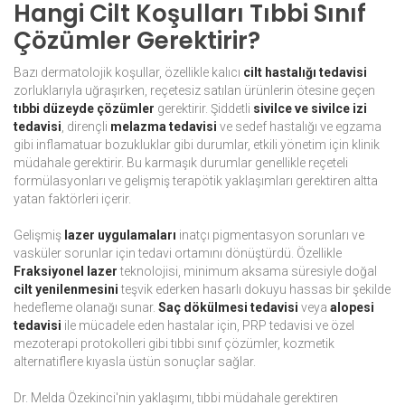
Hangi Cilt Koşulları Tıbbi Sınıf
Çözümler Gerektirir?
Bazı dermatolojik koşullar, özellikle kalıcı
cilt hastalığı tedavisi
zorluklarıyla uğraşırken, reçetesiz satılan ürünlerin ötesine geçen
tıbbi düzeyde çözümler
gerektirir. Şiddetli
sivilce ve sivilce izi
tedavisi
, dirençli
melazma tedavisi
ve sedef hastalığı ve egzama
gibi inflamatuar bozukluklar gibi durumlar, etkili yönetim için klinik
müdahale gerektirir. Bu karmaşık durumlar genellikle reçeteli
formülasyonları ve gelişmiş terapötik yaklaşımları gerektiren altta
yatan faktörleri içerir.
Gelişmiş
lazer uygulamaları
inatçı pigmentasyon sorunları ve
vasküler sorunlar için tedavi ortamını dönüştürdü. Özellikle
Fraksiyonel lazer
teknolojisi, minimum aksama süresiyle doğal
cilt yenilenmesini
teşvik ederken hasarlı dokuyu hassas bir şekilde
hedefleme olanağı sunar.
Saç dökülmesi tedavisi
veya
alopesi
tedavisi
ile mücadele eden hastalar için, PRP tedavisi ve özel
mezoterapi protokolleri gibi tıbbi sınıf çözümler, kozmetik
alternatiflere kıyasla üstün sonuçlar sağlar.
Dr. Melda Özekinci'nin yaklaşımı, tıbbi müdahale gerektiren