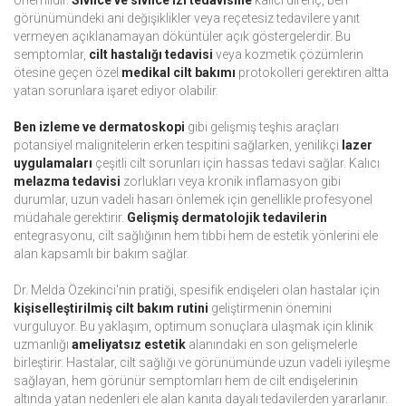
önemlidir.
Sivilce ve sivilce izi tedavisine
kalıcı direnç, ben
görünümündeki ani değişiklikler veya reçetesiz tedavilere yanıt
vermeyen açıklanamayan döküntüler açık göstergelerdir. Bu
semptomlar,
cilt hastalığı tedavisi
veya kozmetik çözümlerin
ötesine geçen özel
medikal cilt bakımı
protokolleri gerektiren altta
yatan sorunlara işaret ediyor olabilir.
Ben izleme ve dermatoskopi
gibi gelişmiş teşhis araçları
potansiyel malignitelerin erken tespitini sağlarken, yenilikçi
lazer
uygulamaları
çeşitli cilt sorunları için hassas tedavi sağlar. Kalıcı
melazma tedavisi
zorlukları veya kronik inflamasyon gibi
durumlar, uzun vadeli hasarı önlemek için genellikle profesyonel
müdahale gerektirir.
Gelişmiş dermatolojik tedavilerin
entegrasyonu, cilt sağlığının hem tıbbi hem de estetik yönlerini ele
alan kapsamlı bir bakım sağlar.
Dr. Melda Özekinci'nin pratiği, spesifik endişeleri olan hastalar için
kişiselleştirilmiş cilt bakım rutini
geliştirmenin önemini
vurguluyor. Bu yaklaşım, optimum sonuçlara ulaşmak için klinik
uzmanlığı
ameliyatsız estetik
alanındaki en son gelişmelerle
birleştirir. Hastalar, cilt sağlığı ve görünümünde uzun vadeli iyileşme
sağlayan, hem görünür semptomları hem de cilt endişelerinin
altında yatan nedenleri ele alan kanıta dayalı tedavilerden yararlanır.