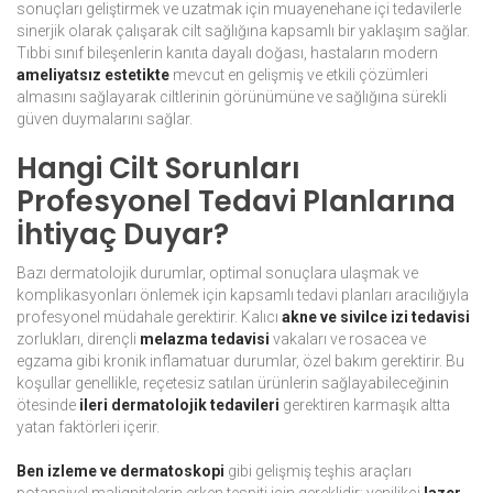
sonuçları geliştirmek ve uzatmak için muayenehane içi tedavilerle
sinerjik olarak çalışarak cilt sağlığına kapsamlı bir yaklaşım sağlar.
Tıbbi sınıf bileşenlerin kanıta dayalı doğası, hastaların modern
ameliyatsız estetikte
mevcut en gelişmiş ve etkili çözümleri
almasını sağlayarak ciltlerinin görünümüne ve sağlığına sürekli
güven duymalarını sağlar.
Hangi Cilt Sorunları
Profesyonel Tedavi Planlarına
İhtiyaç Duyar?
Bazı dermatolojik durumlar, optimal sonuçlara ulaşmak ve
komplikasyonları önlemek için kapsamlı tedavi planları aracılığıyla
profesyonel müdahale gerektirir. Kalıcı
akne ve sivilce izi tedavisi
zorlukları, dirençli
melazma tedavisi
vakaları ve rosacea ve
egzama gibi kronik inflamatuar durumlar, özel bakım gerektirir. Bu
koşullar genellikle, reçetesiz satılan ürünlerin sağlayabileceğinin
ötesinde
ileri dermatolojik tedavileri
gerektiren karmaşık altta
yatan faktörleri içerir.
Ben izleme ve dermatoskopi
gibi gelişmiş teşhis araçları