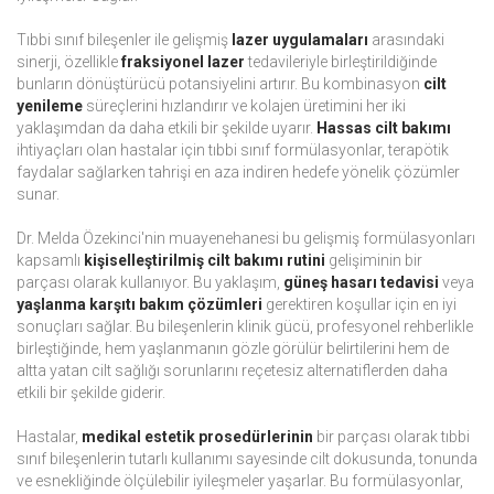
Tıbbi sınıf bileşenler ile gelişmiş
lazer uygulamaları
arasındaki
sinerji, özellikle
fraksiyonel lazer
tedavileriyle birleştirildiğinde
bunların dönüştürücü potansiyelini artırır. Bu kombinasyon
cilt
yenileme
süreçlerini hızlandırır ve kolajen üretimini her iki
yaklaşımdan da daha etkili bir şekilde uyarır.
Hassas cilt bakımı
ihtiyaçları olan hastalar için tıbbi sınıf formülasyonlar, terapötik
faydalar sağlarken tahrişi en aza indiren hedefe yönelik çözümler
sunar.
Dr. Melda Özekinci'nin muayenehanesi bu gelişmiş formülasyonları
kapsamlı
kişiselleştirilmiş cilt bakımı rutini
gelişiminin bir
parçası olarak kullanıyor. Bu yaklaşım,
güneş hasarı tedavisi
veya
yaşlanma karşıtı bakım çözümleri
gerektiren koşullar için en iyi
sonuçları sağlar. Bu bileşenlerin klinik gücü, profesyonel rehberlikle
birleştiğinde, hem yaşlanmanın gözle görülür belirtilerini hem de
altta yatan cilt sağlığı sorunlarını reçetesiz alternatiflerden daha
etkili bir şekilde giderir.
Hastalar,
medikal estetik prosedürlerinin
bir parçası olarak tıbbi
sınıf bileşenlerin tutarlı kullanımı sayesinde cilt dokusunda, tonunda
ve esnekliğinde ölçülebilir iyileşmeler yaşarlar. Bu formülasyonlar,