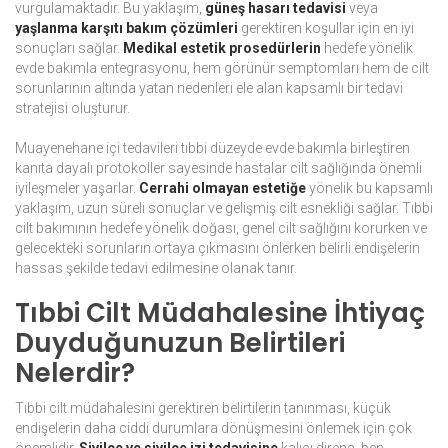
vurgulamaktadır. Bu yaklaşım,
güneş hasarı tedavisi
veya
yaşlanma karşıtı bakım çözümleri
gerektiren koşullar için en iyi
sonuçları sağlar.
Medikal estetik prosedürlerin
hedefe yönelik
evde bakımla entegrasyonu, hem görünür semptomları hem de cilt
sorunlarının altında yatan nedenleri ele alan kapsamlı bir tedavi
stratejisi oluşturur.
Muayenehane içi tedavileri tıbbi düzeyde evde bakımla birleştiren
kanıta dayalı protokoller sayesinde hastalar cilt sağlığında önemli
iyileşmeler yaşarlar.
Cerrahi olmayan estetiğe
yönelik bu kapsamlı
yaklaşım, uzun süreli sonuçlar ve gelişmiş cilt esnekliği sağlar. Tıbbi
cilt bakımının hedefe yönelik doğası, genel cilt sağlığını korurken ve
gelecekteki sorunların ortaya çıkmasını önlerken belirli endişelerin
hassas şekilde tedavi edilmesine olanak tanır.
Tıbbi Cilt Müdahalesine İhtiyaç
Duyduğunuzun Belirtileri
Nelerdir?
Tıbbi cilt müdahalesini gerektiren belirtilerin tanınması, küçük
endişelerin daha ciddi durumlara dönüşmesini önlemek için çok