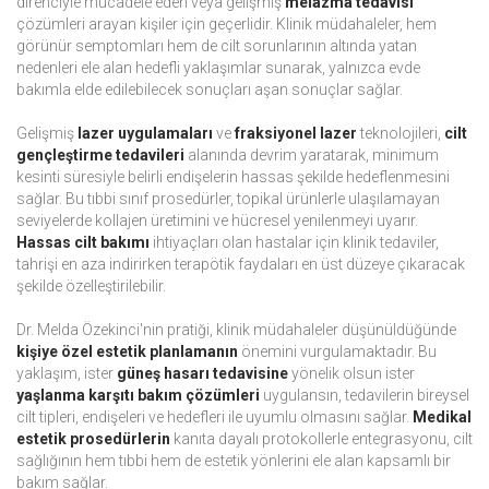
direnciyle mücadele eden veya gelişmiş
melazma tedavisi
çözümleri arayan kişiler için geçerlidir. Klinik müdahaleler, hem
görünür semptomları hem de cilt sorunlarının altında yatan
nedenleri ele alan hedefli yaklaşımlar sunarak, yalnızca evde
bakımla elde edilebilecek sonuçları aşan sonuçlar sağlar.
Gelişmiş
lazer uygulamaları
ve
fraksiyonel lazer
teknolojileri,
cilt
gençleştirme tedavileri
alanında devrim yaratarak, minimum
kesinti süresiyle belirli endişelerin hassas şekilde hedeflenmesini
sağlar. Bu tıbbi sınıf prosedürler, topikal ürünlerle ulaşılamayan
seviyelerde kollajen üretimini ve hücresel yenilenmeyi uyarır.
Hassas cilt bakımı
ihtiyaçları olan hastalar için klinik tedaviler,
tahrişi en aza indirirken terapötik faydaları en üst düzeye çıkaracak
şekilde özelleştirilebilir.
Dr. Melda Özekinci'nin pratiği, klinik müdahaleler düşünüldüğünde
kişiye özel estetik planlamanın
önemini vurgulamaktadır. Bu
yaklaşım, ister
güneş hasarı tedavisine
yönelik olsun ister
yaşlanma karşıtı bakım çözümleri
uygulansın, tedavilerin bireysel
cilt tipleri, endişeleri ve hedefleri ile uyumlu olmasını sağlar.
Medikal
estetik prosedürlerin
kanıta dayalı protokollerle entegrasyonu, cilt
sağlığının hem tıbbi hem de estetik yönlerini ele alan kapsamlı bir
bakım sağlar.