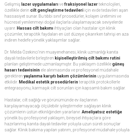
Gelişmiş
lazer uygulamaları
ve
fraksiyonel lazer
teknolojileri,
özellikle derin
cilt gençleştirme tedavileri
için evde tedavileri aşan
hassasiyet sunar. Bu tıbbi sınıf prosedürler, kolajen üretimini ve
hücresel yenilenmeyi doğal ilaçlarla ulaşılamayacak seviyelerde
uyarır.
Hassas cilt bakımı
ihtiyaçları olan hastalar için klinik
çözümler, terapötik faydaları en üst düzeye çıkarırken tahrişi en aza
indiren hedefe yönelik yaklaşımlar sağlar.
Dr. Melda Özekinci'nin muayenehanesi, klinik uzmanlığı kanıta
dayalı tedavilerle birleştiren
kişiselleştirilmiş cilt bakımı rutini
planları geliştirmede uzmanlaşmıştır. Bu yaklaşım özellikle
güneş
hasarı tedavisinin
ele alınmasında ve profesyonel müdahale
gerektiren
yaşlanma karşıtı bakım çözümlerinin
uygulanmasında
etkilidir.
Medikal estetik prosedürlerin
terapötik protokollerle
entegrasyonu, karmaşık cilt sorunları için kapsamlı bakım sağlar.
Hastalar, cilt sağlığı ve görünümünde ev ilaçlarının
karşılayamayacağı ölçülebilir iyileştirmeler sağlayan klinik
çözümlerin üstün etkinliğinden yararlanır.
Ameliyatsız estetiğe
yönelik bu profesyonel yaklaşım, bireysel ihtiyaçlara göre
hazırlanmış kanıta dayalı tedaviler yoluyla uzun süreli sonuçlar
sağlar. Klinik bakıma yapılan yatırım, profesyonel müdahale yoluyla