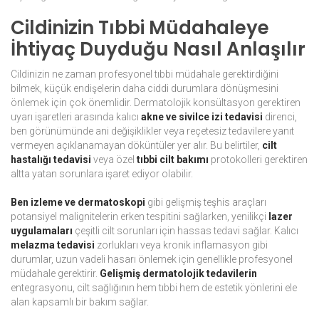
Cildinizin Tıbbi Müdahaleye
İhtiyaç Duyduğu Nasıl Anlaşılır
Cildinizin ne zaman profesyonel tıbbi müdahale gerektirdiğini
bilmek, küçük endişelerin daha ciddi durumlara dönüşmesini
önlemek için çok önemlidir. Dermatolojik konsültasyon gerektiren
uyarı işaretleri arasında kalıcı
akne ve sivilce izi tedavisi
direnci,
ben görünümünde ani değişiklikler veya reçetesiz tedavilere yanıt
vermeyen açıklanamayan döküntüler yer alır. Bu belirtiler,
cilt
hastalığı tedavisi
veya özel
tıbbi cilt bakımı
protokolleri gerektiren
altta yatan sorunlara işaret ediyor olabilir.
Ben izleme ve dermatoskopi
gibi gelişmiş teşhis araçları
potansiyel malignitelerin erken tespitini sağlarken, yenilikçi
lazer
uygulamaları
çeşitli cilt sorunları için hassas tedavi sağlar. Kalıcı
melazma tedavisi
zorlukları veya kronik inflamasyon gibi
durumlar, uzun vadeli hasarı önlemek için genellikle profesyonel
müdahale gerektirir.
Gelişmiş dermatolojik tedavilerin
entegrasyonu, cilt sağlığının hem tıbbi hem de estetik yönlerini ele
alan kapsamlı bir bakım sağlar.