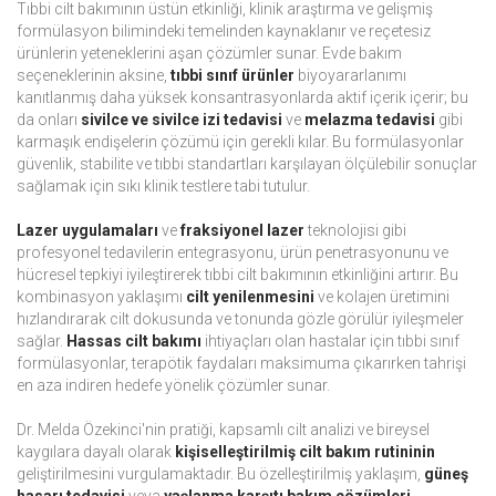
Tıbbi cilt bakımının üstün etkinliği, klinik araştırma ve gelişmiş
formülasyon bilimindeki temelinden kaynaklanır ve reçetesiz
ürünlerin yeteneklerini aşan çözümler sunar. Evde bakım
seçeneklerinin aksine,
tıbbi sınıf ürünler
biyoyararlanımı
kanıtlanmış daha yüksek konsantrasyonlarda aktif içerik içerir; bu
da onları
sivilce ve sivilce izi tedavisi
ve
melazma tedavisi
gibi
karmaşık endişelerin çözümü için gerekli kılar. Bu formülasyonlar
güvenlik, stabilite ve tıbbi standartları karşılayan ölçülebilir sonuçlar
sağlamak için sıkı klinik testlere tabi tutulur.
Lazer uygulamaları
ve
fraksiyonel lazer
teknolojisi gibi
profesyonel tedavilerin entegrasyonu, ürün penetrasyonunu ve
hücresel tepkiyi iyileştirerek tıbbi cilt bakımının etkinliğini artırır. Bu
kombinasyon yaklaşımı
cilt yenilenmesini
ve kolajen üretimini
hızlandırarak cilt dokusunda ve tonunda gözle görülür iyileşmeler
sağlar.
Hassas cilt bakımı
ihtiyaçları olan hastalar için tıbbi sınıf
formülasyonlar, terapötik faydaları maksimuma çıkarırken tahrişi
en aza indiren hedefe yönelik çözümler sunar.
Dr. Melda Özekinci'nin pratiği, kapsamlı cilt analizi ve bireysel
kaygılara dayalı olarak
kişiselleştirilmiş cilt bakım rutininin
geliştirilmesini vurgulamaktadır. Bu özelleştirilmiş yaklaşım,
güneş