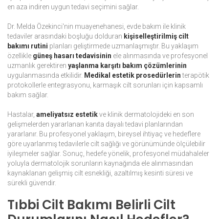
en aza indiren uygun tedavi seçimini sağlar.
Dr. Melda Özekinci'nin muayenehanesi, evde bakım ile klinik
tedaviler arasındaki boşluğu dolduran
kişiselleştirilmiş cilt
bakımı rutini
planları geliştirmede uzmanlaşmıştır. Bu yaklaşım
özellikle
güneş hasarı tedavisinin
ele alınmasında ve profesyonel
uzmanlık gerektiren
yaşlanma karşıtı bakım çözümlerinin
uygulanmasında etkilidir.
Medikal estetik prosedürlerin
terapötik
protokollerle entegrasyonu, karmaşık cilt sorunları için kapsamlı
bakım sağlar.
Hastalar,
ameliyatsız estetik
ve klinik dermatolojideki en son
gelişmelerden yararlanan kanıta dayalı tedavi planlarından
yararlanır. Bu profesyonel yaklaşım, bireysel ihtiyaç ve hedeflere
göre uyarlanmış tedavilerle cilt sağlığı ve görünümünde ölçülebilir
iyileşmeler sağlar. Sonuç, hedefe yönelik, profesyonel müdahaleler
yoluyla dermatolojik sorunların kaynağında ele alınmasından
kaynaklanan gelişmiş cilt esnekliği, azaltılmış kesinti süresi ve
sürekli güvendir.
Tıbbi Cilt Bakımı Belirli Cilt