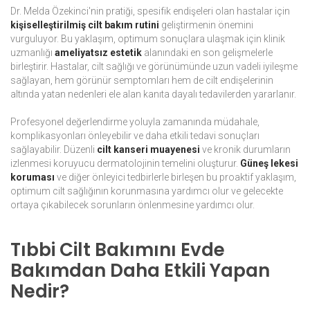
Dr. Melda Özekinci'nin pratiği, spesifik endişeleri olan hastalar için
kişiselleştirilmiş cilt bakım rutini
geliştirmenin önemini
vurguluyor. Bu yaklaşım, optimum sonuçlara ulaşmak için klinik
uzmanlığı
ameliyatsız estetik
alanındaki en son gelişmelerle
birleştirir. Hastalar, cilt sağlığı ve görünümünde uzun vadeli iyileşme
sağlayan, hem görünür semptomları hem de cilt endişelerinin
altında yatan nedenleri ele alan kanıta dayalı tedavilerden yararlanır.
Profesyonel değerlendirme yoluyla zamanında müdahale,
komplikasyonları önleyebilir ve daha etkili tedavi sonuçları
sağlayabilir. Düzenli
cilt kanseri muayenesi
ve kronik durumların
izlenmesi koruyucu dermatolojinin temelini oluşturur.
Güneş lekesi
koruması
ve diğer önleyici tedbirlerle birleşen bu proaktif yaklaşım,
optimum cilt sağlığının korunmasına yardımcı olur ve gelecekte
ortaya çıkabilecek sorunların önlenmesine yardımcı olur.
Tıbbi Cilt Bakımını Evde
Bakımdan Daha Etkili Yapan
Nedir?