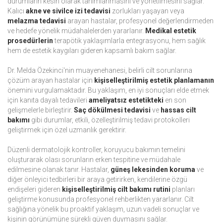
durumların kesin olarak tanımlanmasını ve yönetilmesini sağlar.
Kalıcı
akne ve sivilce izi tedavisi
zorlukları yaşayan veya
melazma tedavisi
arayan hastalar, profesyonel değerlendirmeden
ve hedefe yönelik müdahalelerden yararlanır.
Medikal estetik
prosedürlerin
terapötik yaklaşımlarla entegrasyonu, hem sağlık
hem de estetik kaygıları gideren kapsamlı bakım sağlar.
Dr. Melda Özekinci'nin muayenehanesi, belirli cilt sorunlarına
çözüm arayan hastalar için
kişiselleştirilmiş estetik planlamanın
önemini vurgulamaktadır. Bu yaklaşım, en iyi sonuçları elde etmek
için kanıta dayalı tedavileri
ameliyatsız estetikteki
en son
gelişmelerle birleştirir.
Saç dökülmesi tedavisi
ve
hassas cilt
bakımı
gibi durumlar, etkili, özelleştirilmiş tedavi protokolleri
geliştirmek için özel uzmanlık gerektirir.
Düzenli dermatolojik kontroller, koruyucu bakımın temelini
oluşturarak olası sorunların erken tespitine ve müdahale
edilmesine olanak tanır. Hastalar,
güneş lekesinden koruma
ve
diğer önleyici tedbirleri bir araya getirirken, kendilerine özgü
endişeleri gideren
kişiselleştirilmiş cilt bakımı rutini
planları
geliştirme konusunda profesyonel rehberlikten yararlanır. Cilt
sağlığına yönelik bu proaktif yaklaşım, uzun vadeli sonuçlar ve
kişinin görünümüne sürekli güven duymasını sağlar.