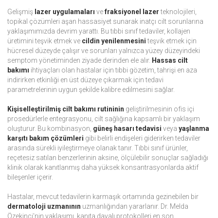
Gelişmiş
lazer uygulamaları
ve
fraksiyonel lazer
teknolojileri,
topikal çözümleri aşan hassasiyet sunarak inatçı cilt sorunlarına
yaklaşımımızda devrim yarattı. Bu tıbbi sınıf tedaviler, kollajen
üretimini teşvik etmek ve
cildin yenilenmesini
teşvik etmek için
hücresel düzeyde çalışır ve sorunları yalnızca yüzey düzeyindeki
semptom yönetiminden ziyade derinden ele alır.
Hassas cilt
bakımı
ihtiyaçları olan hastalar için tıbbi gözetim, tahrişi en aza
indirirken etkinliği en üst düzeye çıkarmak için tedavi
parametrelerinin uygun şekilde kalibre edilmesini sağlar.
Kişiselleştirilmiş cilt bakımı rutininin
geliştirilmesinin ofis içi
prosedürlerle entegrasyonu, cilt sağlığına kapsamlı bir yaklaşım
oluşturur. Bu kombinasyon,
güneş hasarı tedavisi
veya
yaşlanma
karşıtı bakım çözümleri
gibi belirli endişeleri giderirken tedaviler
arasında sürekli iyileştirmeye olanak tanır. Tıbbi sınıf ürünler,
reçetesiz satılan benzerlerinin aksine, ölçülebilir sonuçlar sağladığı
klinik olarak kanıtlanmış daha yüksek konsantrasyonlarda aktif
bileşenler içerir.
Hastalar, mevcut tedavilerin karmaşık ortamında gezinebilen bir
dermatoloji uzmanının
uzmanlığından yararlanır. Dr. Melda
Özekinci'nin yaklaşımı, kanıta dayalı protokolleri en son