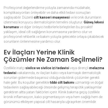
Profesyonel değerlendirme yoluyla zamanında müdahale,
komplikasyonları önleyebilir ve daha etkili tedavi sonuçları
sağlayabilir. Düzenli
cilt kanseri muayenesi
ve kronik durumların
izlenmesi koruyucu dermatolojinin temelini oluşturur.
Güneş lekesi
koruması
ve diğer önleyici tedbirlerle birleştirilen bu proaktif
yaklaşım, ideal cilt sağlığının korunmasına yardımcı olur ve
profesyonel rehberlik ve bakım yoluyla gelecekte ortaya çıkabilecek
sorunların önlenmesine yardımcı olur.
Ev İlaçları Yerine Klinik
Çözümler Ne Zaman Seçilmeli?
Özellikle inatçı
sivilce ve sivilce izi tedavisi
veya dirençli
melazma
tedavisi
vakalarında, ev ilaçları kalıcı veya karmaşık dermatolojik
sorunları gidermede başarısız olduğunda klinik çözümler gerekli
hale gelir. Bu koşullar genellikle
tıbbi cilt bakımı
uzmanlığı ve doğal
tedavilerin sağlayabileceği ötesinde gelişmiş terapötik yaklaşımlar
gerektiren altta yatan faktörleri içerir. Klinik bakıma geçiş özellikle
kronik inflamasyon, kalıcı pigmentasyon veya hem sağlığı hem de
görünümü etkileyen yapısal cilt hasarıyla uğraşırken önemlidir.