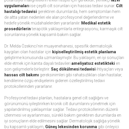
potansiyel malignitelerin erken tespiti için gereklidir; yenilikçi
lazer
uygulamaları
ise çeşitli cilt sorunları için hassas tedavi sunar.
Cilt
hastalığı tedavisi
gerektiren durumlarda, hem semptomları hem
de altta yatan nedenleri ele alan profesyonel değerlendirme ve
hedefe yönelik müdahalelerden yararlanılır.
Medikal estetik
prosedürlerin
terapötik yaklaşımlarla entegrasyonu, karmaşık cilt
sorunlarına yönelik kapsamlı bakım sağlar.
Dr. Melda Özekinci'nin muayenehanesi, spesifik dermatolojik
kaygıları olan hastalar için
kişiselleştirilmiş estetik planlama
geliştirme konusunda uzmanlaşmıştır. Bu yaklaşım, en iyi sonuçları
elde etmek için kanıta dayalı tedavileri
ameliyatsız estetikteki
en
son gelişmelerle birleştirir.
Saç dökülmesi tedavisi
ihtiyaçları veya
hassas cilt bakımı
gereksinimleri gibi rahatsızlıkları olan hastalar,
kendilerine özgü endişelerini gideren özelleştirilmiş tedavi
protokollerinden yararlanır.
Profesyonel tedavi planları, hastalara genel cilt sağlığını ve
görünümünü iyileştirirken kronik cilt durumlarını yönetmek için
yapılandırılmış yaklaşımlar sağlar. Tedavi protokollerinin düzenli
izlenmesi ve ayarlanması, sürekli bakım gerektiren durumlarda en
iyi sonuçların elde edilmesini sağlar. Dermatolojik sağlığa yönelik
bu kapsamlı yaklaşım,
Güneş lekesinden korunma
gibi önleyici