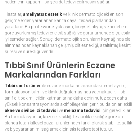
nedenlerin kapsamlı bir şekilde tedavi edilmesini sağlar.
Hastalar,
ameliyatsız estetik
ve klinik dermatolojideki en son
gelişmelerden yararlanan kanıta dayalı tedavi planlarından
yararlanır. Bu profesyonel yaklaşım, bireysel ihtiyaç ve hedeflere
göre uyarlanmış tedavilerle cilt sağlığı ve görünümünde ölçülebilir
iyileşmeler sağlar. Sonuç, dermatolojik sorunların kaynağında ele
alınmasından kaynaklanan gelişmiş cilt esnekliği, azaltılmış kesinti
süresi ve sürekli güvendir.
Tıbbi Sınıf Ürünlerin Eczane
Markalarından Farkları
Tıbbi sınıf ürünler
ile eczane markaları arasındaki temel ayrım,
formülasyon bilimi ve klinik doğrulamasında yatmaktadır. Tıbbi
sınıf cilt bakımı, cildin katmanlarına daha derin nüfuz eden daha
yüksek konsantrasyonlarda aktif bileşenler içerir, bu da onları etkili
akne ve sivilce izi tedavisi
ve
melazma tedavisi
için gerekli kılar.
Bu formülasyonlar, kozmetik şıklığı terapötik etkinliğe göre ön
planda tutan kitlesel pazar ürünlerinden farklı olarak stabilite, saflık
ve biyoyararlanımı sağlamak için sıkı testlere tabi tutulur.