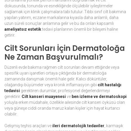
sorunlarına yönelik performanslarını doğrulamak ve cilt
dokusunda, tonunda ve esnekliğinde ölçülebilir iyileştirmeler
sağlamak için klinik çalışmalara tabi tutulur. Tıbbi sınıf cilt bakımına
yapılan yatırım, eczane markalarına kıyasla daha anlamlı, daha
uzun süreli sonuçlar anlamına gelir ve bu da onları kapsamlı
ameliyatsız estetik
tedavi planlarının önemli bir bileşeni haline
getirir.
Cilt Sorunları İçin Dermatoloğa
Ne Zaman Başvurulmalı?
Düzenli evde bakıma rağmen cilt sorunları devam ettiğinde veya
spesifik uyarı işaretleri ortaya çıktığında bir dermatoloğa
zamanında danışmak önemli hale gelir. Kalıcı döküntüler,
olağandışı büyümeler veya kronik inflamasyon gibi
cilt hastalığı
tedavisi
gerektiren durumlar, profesyonel değerlendirmeyi
gerektirir.
Cilt kanseri muayenesi
ve
ben izleme ve dermatoskopi
yoluyla erken müdahale, özellikle ailesinde cilt kanseri öyküsü olan
veya güneşe ciddi oranda maruz kalan kişiler için hayat kurtarıcı
olabilir.
Gelişmiş teşhis araçları ve
ileri dermatolojik tedaviler
, karmaşık