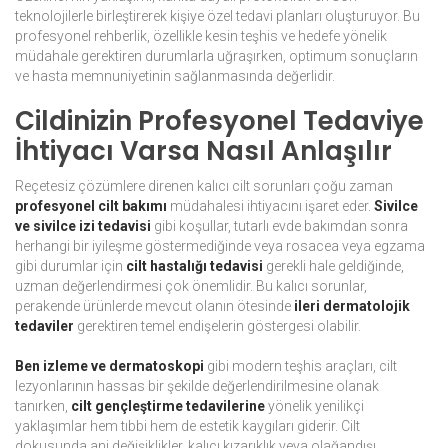
teknolojilerle birleştirerek kişiye özel tedavi planları oluşturuyor. Bu
profesyonel rehberlik, özellikle kesin teşhis ve hedefe yönelik
müdahale gerektiren durumlarla uğraşırken, optimum sonuçların
ve hasta memnuniyetinin sağlanmasında değerlidir.
Cildinizin Profesyonel Tedaviye
İhtiyacı Varsa Nasıl Anlaşılır
Reçetesiz çözümlere direnen kalıcı cilt sorunları çoğu zaman
profesyonel cilt bakımı
müdahalesi ihtiyacını işaret eder.
Sivilce
ve sivilce izi tedavisi
gibi koşullar, tutarlı evde bakımdan sonra
herhangi bir iyileşme göstermediğinde veya rosacea veya egzama
gibi durumlar için
cilt hastalığı tedavisi
gerekli hale geldiğinde,
uzman değerlendirmesi çok önemlidir. Bu kalıcı sorunlar,
perakende ürünlerde mevcut olanın ötesinde
ileri dermatolojik
tedaviler
gerektiren temel endişelerin göstergesi olabilir.
Ben izleme ve dermatoskopi
gibi modern teşhis araçları, cilt
lezyonlarının hassas bir şekilde değerlendirilmesine olanak
tanırken,
cilt gençleştirme tedavilerine
yönelik yenilikçi
yaklaşımlar hem tıbbi hem de estetik kaygıları giderir. Cilt
dokusunda ani değişiklikler, kalıcı kızarıklık veya olağandışı