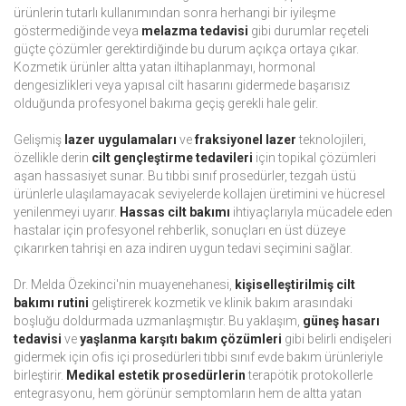
ürünlerin tutarlı kullanımından sonra herhangi bir iyileşme
göstermediğinde veya
melazma tedavisi
gibi durumlar reçeteli
güçte çözümler gerektirdiğinde bu durum açıkça ortaya çıkar.
Kozmetik ürünler altta yatan iltihaplanmayı, hormonal
dengesizlikleri veya yapısal cilt hasarını gidermede başarısız
olduğunda profesyonel bakıma geçiş gerekli hale gelir.
Gelişmiş
lazer uygulamaları
ve
fraksiyonel lazer
teknolojileri,
özellikle derin
cilt gençleştirme tedavileri
için topikal çözümleri
aşan hassasiyet sunar. Bu tıbbi sınıf prosedürler, tezgah üstü
ürünlerle ulaşılamayacak seviyelerde kollajen üretimini ve hücresel
yenilenmeyi uyarır.
Hassas cilt bakımı
ihtiyaçlarıyla mücadele eden
hastalar için profesyonel rehberlik, sonuçları en üst düzeye
çıkarırken tahrişi en aza indiren uygun tedavi seçimini sağlar.
Dr. Melda Özekinci'nin muayenehanesi,
kişiselleştirilmiş cilt
bakımı rutini
geliştirerek kozmetik ve klinik bakım arasındaki
boşluğu doldurmada uzmanlaşmıştır. Bu yaklaşım,
güneş hasarı
tedavisi
ve
yaşlanma karşıtı bakım çözümleri
gibi belirli endişeleri
gidermek için ofis içi prosedürleri tıbbi sınıf evde bakım ürünleriyle
birleştirir.
Medikal estetik prosedürlerin
terapötik protokollerle
entegrasyonu, hem görünür semptomların hem de altta yatan